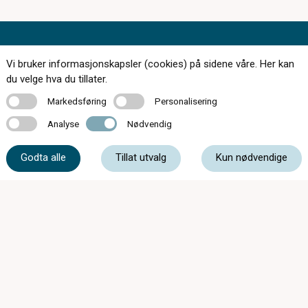
Kontakt oss
Vi bruker informasjonskapsler (cookies) på sidene våre. Her kan
du velge hva du tillater.
Markedsføring
Personalisering
Markedsføring
Personalisering
Analyse
Nødvendig
56 14 30 50
Analyse
Nødvendig
Godta alle
Tillat utvalg
Kun nødvendige
post@kleppesto-optikk.no
Kleppestø Senter, 5300 Kleppestø