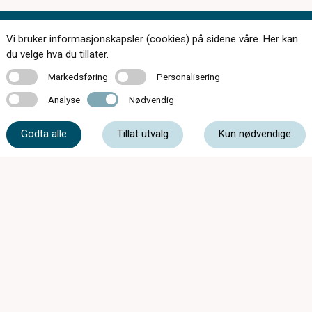
Vi bruker informasjonskapsler (cookies) på sidene våre. Her kan
Kontakt oss
du velge hva du tillater.
Markedsføring
Personalisering
Markedsføring
Personalisering
Analyse
Nødvendig
Analyse
Nødvendig
56 14 30 50
Godta alle
Tillat utvalg
Kun nødvendige
post@kleppesto-optikk.no
Kleppestø Senter, 5300 Kleppestø
Mandag - Fredag
10:00 - 21:00